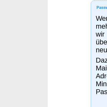
Passw
Wen
meh
wir
übe
neu
Daz
Mai
Adr
Min
Pas