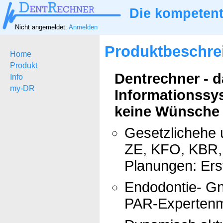
Die kompetent
Nicht angemeldet:
Anmelden
Produktbeschre
Home
Produkt
Dentrechner - 
Info
my-DR
Informationssy
keine Wünsche ü
Gesetzlichehe 
ZE, KFO, KBR, 
Planungen: Ers
Endodontie- Gn
PAR-Expertenm