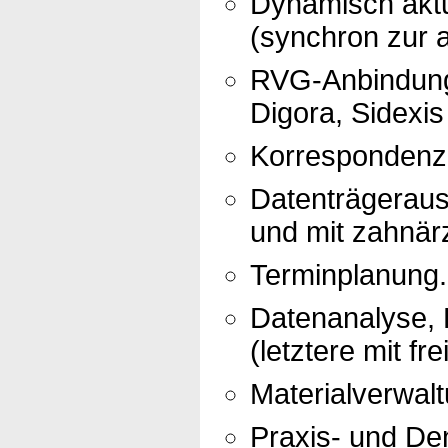
Dynamisch aktu
(synchron zur a
RVG-Anbindung 
Digora, Sidexis
Korrespondenz 
Datenträgerau
und mit zahnär
Terminplanung.
Datenanalyse, R
(letztere mit fr
Materialverwalt
Praxis- und Den