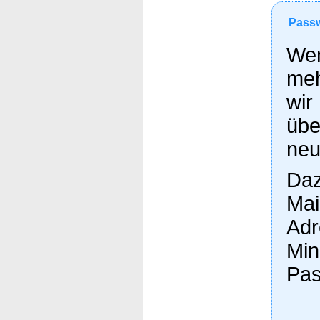
Passw
Wen
meh
wir
übe
neu
Daz
Mai
Adr
Min
Pas