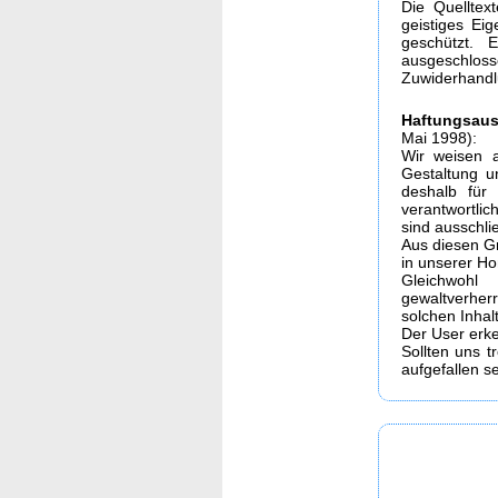
Die Quelltex
geistiges Ei
geschützt. 
ausgeschloss
Zuwiderhandl
Haftungsaus
Mai 1998):
Wir weisen a
Gestaltung u
deshalb für 
verantwortlic
sind ausschlie
Aus diesen Gr
in unserer Ho
Gleichwohl
gewaltverhe
solchen Inhal
Der User erk
Sollten uns t
aufgefallen s