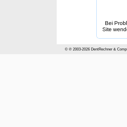
Bei Prob
Site wende
© ℗ 2003-2026 DentRechner & CompuH