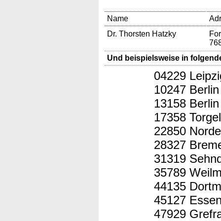
Name
Ad
Dr. Thorsten Hatzky
For
76
Und beispielsweise in folgend
04229 Leipzi
10247 Berlin
13158 Berlin
17358 Torge
22850 Norde
28327 Brem
31319 Sehn
35789 Weilm
44135 Dort
45127 Esse
47929 Grefr