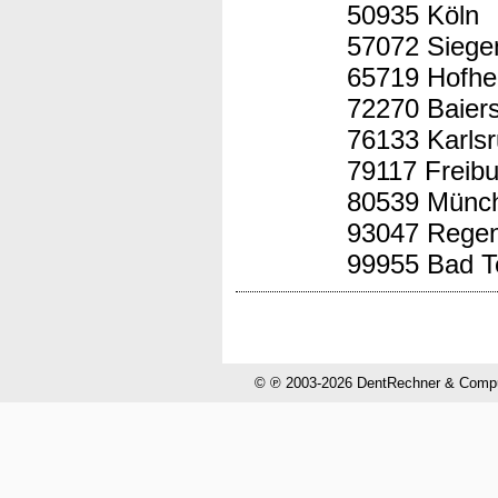
50935 Köln
57072 Siege
65719 Hofhe
72270 Baier
76133 Karls
79117 Freibu
80539 Münc
93047 Rege
99955 Bad T
© ℗ 2003-2026 DentRechner & CompuH