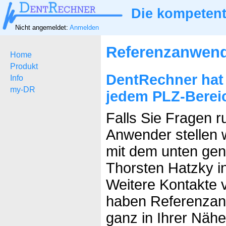
Die kompetent
Nicht angemeldet:
Anmelden
Referenzanwen
Home
Produkt
DentRechner hat
Info
my-DR
jedem PLZ-Berei
Falls Sie Fragen 
Anwender stellen w
mit dem unten ge
Thorsten Hatzky i
Weitere Kontakte v
haben Referenzan
ganz in Ihrer Nähe