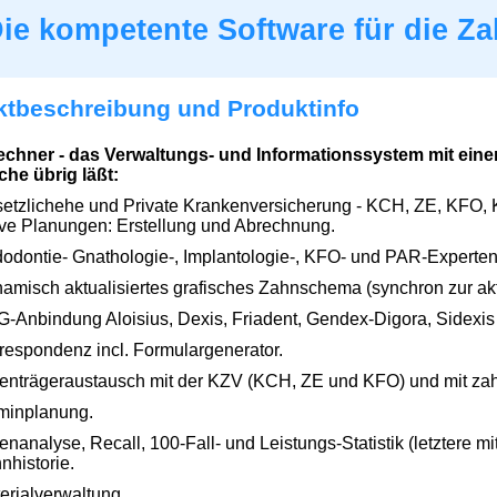
ie kompetente Software für die Za
ktbeschreibung und Produktinfo
echner - das Verwaltungs- und Informationssystem mit ein
he übrig läßt:
etzlichehe und Private Krankenversicherung - KCH, ZE, KFO,
tive Planungen: Erstellung und Abrechnung.
odontie- Gnathologie-, Implantologie-, KFO- und PAR-Experte
amisch aktualisiertes grafisches Zahnschema (synchron zur ak
-Anbindung Aloisius, Dexis, Friadent, Gendex-Digora, Sidexis
respondenz incl. Formulargenerator.
enträgeraustausch mit der KZV (KCH, ZE und KFO) und mit zah
minplanung.
enanalyse, Recall, 100-Fall- und Leistungs-Statistik (letztere mit
nhistorie.
erialverwaltung.