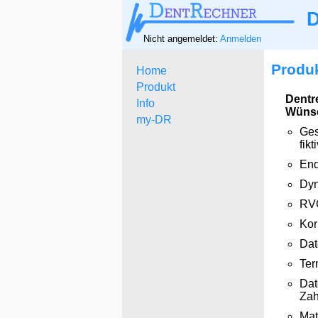
D
Nicht angemeldet:
Anmelden
Produ
Home
Produkt
Dentr
Info
Wünsc
my-DR
Ges
fik
End
Dyn
RVG
Kor
Dat
Ter
Dat
Zah
Mat