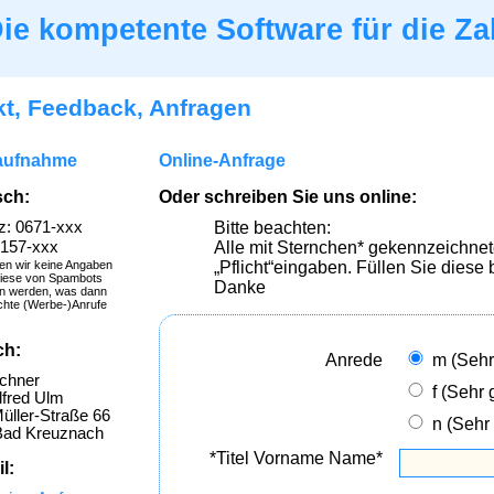
ie kompetente Software für die Za
t, Feedback, Anfragen
aufnahme
Online-Anfrage
sch:
Oder schreiben Sie uns online:
z: 0671-xxx
Bitte beachten:
0157-xxx
Alle mit Sternchen* gekennzeichnet
en wir keine Angaben
„Pflicht“eingaben. Füllen Sie diese b
diese von Spambots
Danke
n werden, was dann
hte (Werbe-)Anrufe
ch:
Anrede
m (Sehr
chner
f (Sehr 
lfred Ulm
üller-Straße 66
n (Sehr
Bad Kreuznach
*Titel Vorname Name*
l: