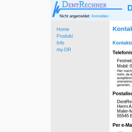
D
Nicht angemeldet:
Anmelden
Kontak
Home
Produkt
Info
Kontakt
my-DR
Telefoni
Festnet
Mobil: 
Hier mach
mehr, da 
ausgelese
unerwünsc
generiert.
Postalis
DentRe
Herrn A
Maler-M
55545 
Per e-Mai