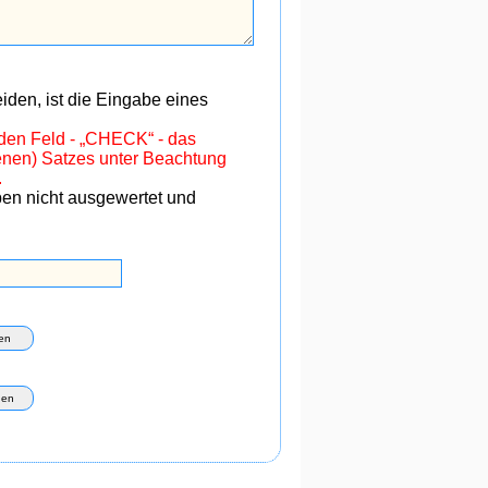
den, ist die Eingabe eines
nden Feld - „CHECK“ - das
benen) Satzes unter Beachtung
.
ben nicht ausgewertet und
en
hen