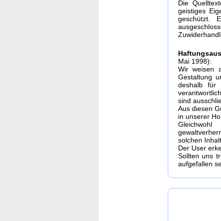
Die Quelltex
geistiges Ei
geschützt. 
ausgeschloss
Zuwiderhandl
Haftungsaus
Mai 1998):
Wir weisen a
Gestaltung u
deshalb für 
verantwortlic
sind ausschlie
Aus diesen Gr
in unserer Ho
Gleichwohl
gewaltverhe
solchen Inhal
Der User erk
Sollten uns t
aufgefallen s