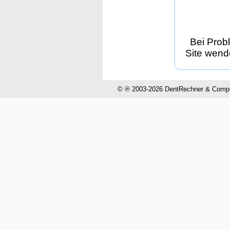
Bei Prob
Site wende
© ℗ 2003-2026 DentRechner & CompuH