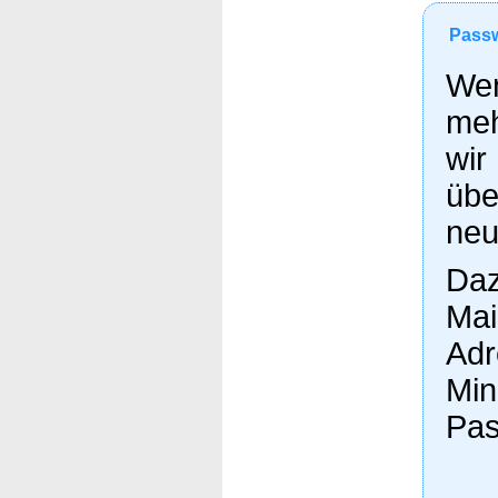
Passw
Wen
meh
wir
übe
neu
Daz
Mai
Adr
Min
Pas