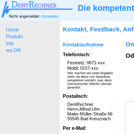
Die kompetent
Nicht angemeldet:
Anmelden
Kontakt, Feedback, An
Home
Produkt
Info
On
Kontaktaufnahme
my-DR
Telefonisch:
Od
Festnetz: 0671-xxx
Mobil: 0157-xxx
Hier machen wir keine Angaben
mehr, da diese von Spambots
ausgelesen werden, was dann
unerwünschte (Werbe-)Anrufe
generiert.
Postalisch:
DentRechner
Herrn Alfred Ulm
Maler-Müller-Straße 66
55545 Bad Kreuznach
Per e-Mail: