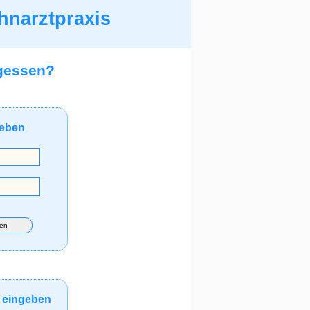
hnarztpraxis
gessen?
geben
gen
 eingeben