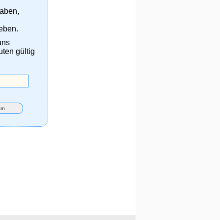
haben,
eben.
uns
uten gültig
rn