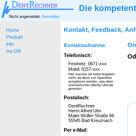
Die kompetent
Nicht angemeldet:
Anmelden
Kontakt, Feedback, An
Home
Produkt
Info
On
Kontaktaufnahme
my-DR
Telefonisch:
Od
Festnetz: 0671-xxx
Mobil: 0157-xxx
Hier machen wir keine Angaben
mehr, da diese von Spambots
ausgelesen werden, was dann
unerwünschte (Werbe-)Anrufe
generiert.
Postalisch:
DentRechner
Herrn Alfred Ulm
Maler-Müller-Straße 66
55545 Bad Kreuznach
Per e-Mail: