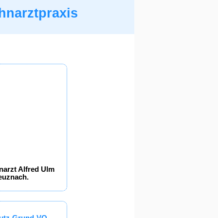
hnarztpraxis
narzt Alfred Ulm
reuznach.
chutz-Grund-VO