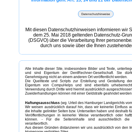
Datenschutzhinweise
Mit diesen Datenschutzhinweisen informieren wir 
dem 25. Mai 2018 geltenden Datenschutz-Gru
(DSGVO) über die Verarbeitung Ihrer personenb
durch uns sowie über die Ihnen zustehende
Alle Inhalte dieser Site, insbesondere Bilder und Texte, unterli
und sind Eigentum der DentRechner-Gesellschaft. Sie dürfe
Genehmigung nicht an einem anderen Ort veröffentlicht werden.
Die Quelltexte und Scripts zur Erstellung und Gestaltung der
Eigentum von CompuHelps und sind ebenfalls urheberrechtl
Verwendung durch Dritte wird hiermit ausdrücklich ausgeschlossen
Zuwiderhandlungen können mit einer Geldstrafe geahndet werden
Haftungsausschluss
(wg. Urteil des Hamburger Landgerichts vom
Wir weisen ausdrücklich darauf hin, dass wir keinerlei Einfluss a
die Inhalte gelinkter Seiten bzw. Unterseiten haben und deshalb f
Veröffentlichungen in keinerlei Weise verantwortlich oder ha
können. - Für die Seiteninhalte sind ausschließlich die 
verantwortlich.
Aus diesen Gründen distanzieren wir uns ausdrücklich von den In
Homepage verlinkten Sites.